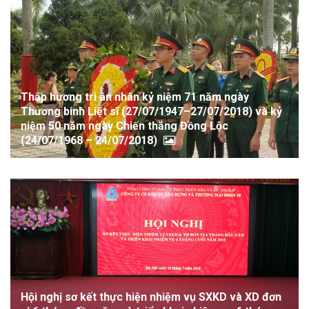
Thắp hương tri ân nhân kỷ niệm 71 năm ngày
Thương binh Liệt sĩ (27/07/1947–27/07/2018) và kỷ
niệm 50 năm ngày Chiến thắng Đồng Lộc
(24/07/1968 – 24/07/2018)
Hội nghị sơ kết thực hiện nhiệm vụ SXKD và XD đơn